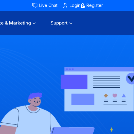
Live Chat
Login
Register
te & Marketing
Support