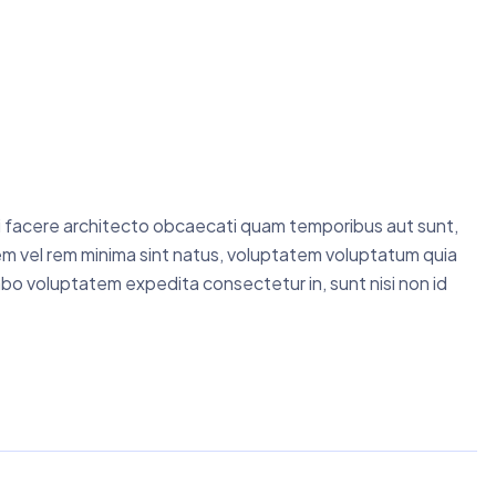
Qui facere architecto obcaecati quam temporibus aut sunt,
em vel rem minima sint natus, voluptatem voluptatum quia
bo voluptatem expedita consectetur in, sunt nisi non id