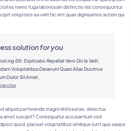
oluptates nemo fuga laboriosam distinctio nisi consequuntur
ipit voluptate ea velit hic sint quas dignissimos autem qui
ess solution for you
cing Elit. Explicabo Repellat Vero Dicta Velit,
sdam Voluptatibus Deserunt Quasi Alias Ducimus
um Dolor Sit Amet..
arapoba
d aliquid perferendis magni nihil beatae, delectus
ita amet suscipit? Consequatur accusantium sed
ipisci quod, placeat voluptatibus similique sunt quis saepe