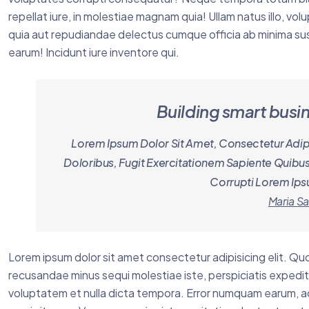
repellat iure, in molestiae magnam quia! Ullam natus illo, v
quia aut repudiandae delectus cumque officia ab minima susc
earum! Incidunt iure inventore qui.
Building smart busin
Lorem Ipsum Dolor Sit Amet, Consectetur Adipisi
Doloribus, Fugit Exercitationem Sapiente Quibu
Corrupti Lorem Ips
Maria S
Lorem ipsum dolor sit amet consectetur adipisicing elit. Quo
recusandae minus sequi molestiae iste, perspiciatis exped
voluptatem et nulla dicta tempora. Error numquam earum, ad