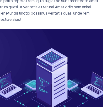
r, porro repellat rem, quia fugiat ad sunt architecto amet
rum quasi ut veritatis et rerum! Amet odio nam animi
Tenetur distinctio possimus veritatis quasi unde rem
estiae alias!