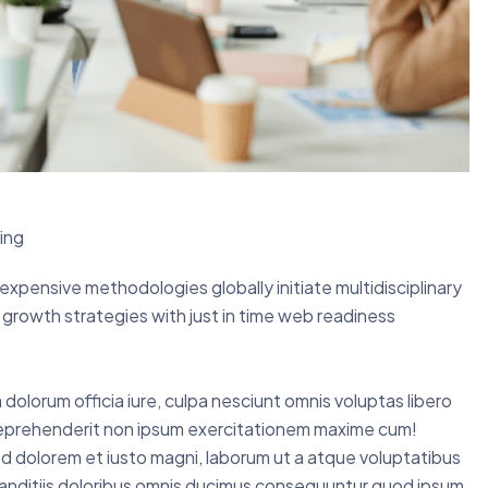
ing
expensive methodologies globally initiate multidisciplinary
growth strategies with just in time web readiness
 dolorum officia iure, culpa nesciunt omnis voluptas libero
 reprehenderit non ipsum exercitationem maxime cum!
d dolorem et iusto magni, laborum ut a atque voluptatibus
nditiis doloribus omnis ducimus consequuntur quod ipsum