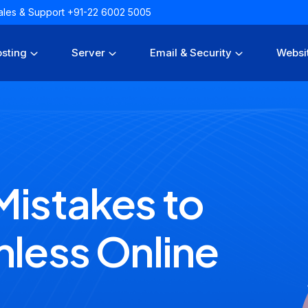
 Sales & Support +91-22 6002 5005
sting
Server
Email & Security
Websi
Mistakes to
mless Online