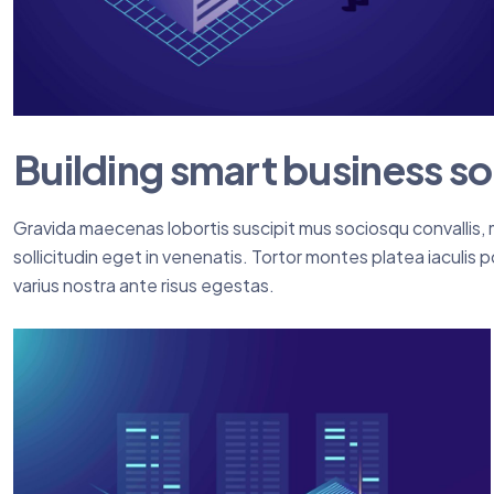
Building smart business so
Gravida maecenas lobortis suscipit mus sociosqu convallis, mo
sollicitudin eget in venenatis. Tortor montes platea iaculis 
varius nostra ante risus egestas.