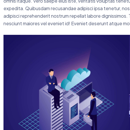
omnis itaque. Vero saepe eius iste, veritatis voluptas tenetu
expedita. Quibusdam recusandae adipisci ipsa tenetur, nost
adipisci reprehenderit nostrum repellat labore dignissimos. 
nesciunt maiores vel eveniet id! Eveniet deserunt atque mol