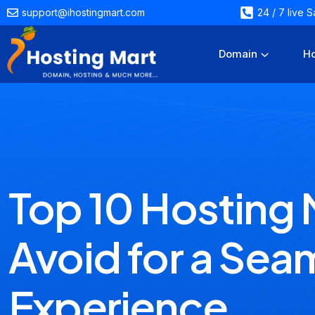
support@ihostingmart.com
24 / 7 live
Domain
Ho
Top 10 Hosting 
Avoid for a Sea
Experience